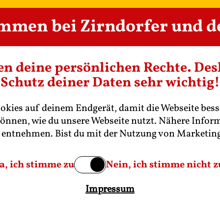
Untermen
ommen bei Zirndorfer und 
Unsere Biere
Unsere 
en deine persönlichen Rechte. Desh
Unsere Tradition
Schutz deiner Daten sehr wichtig!
ookies auf deinem Endgerät, damit die Webseite bess
Seit mehr als 300 Jahren
können, wie du unsere Webseite nutzt. Nähere Infor
entnehmen. Bist du mit der Nutzung von Marketin
Krieges – rückt Zirndorf urplötzlich in den Mittelp
hwedenkönigs Gustav Adolf und des kaiserlichen Fel
Ja, ich stimme zu
Nein, ich stimme nicht z
 der großen Schlacht völlig gebrandschatzt. Jahrzeh
n Johann Friedrich von Ansbach – und zwar mit der
Impressum