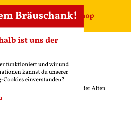
ü anzeigen
dem Bräuschank!
Tradition
Landleben
Shop
alb ist uns der
er funktioniert und wir und
mationen kannst du unserer
g-Cookies einverstanden?
unkt des Weltgeschehens. Zu Fuße der Alten
dherrn Albrecht von Wallenstein
u
nte soll es dauern, bis wieder
 Errichtung des hochfürstlichen