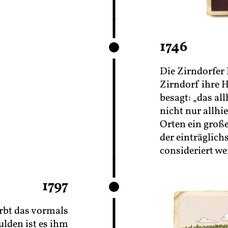
1746
Die Zirndorfer
Zirndorf ihre 
besagt: „das al
nicht nur allhi
Orten ein groß
der einträglich
consideriert we
1797
rbt das vormals
lden ist es ihm